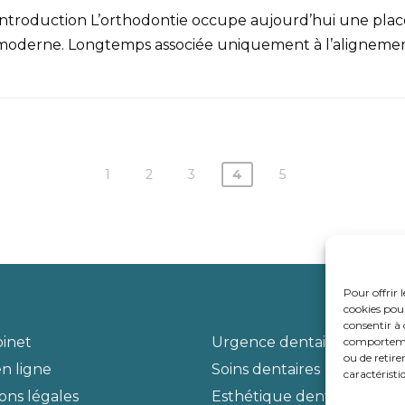
Introduction L’orthodontie occupe aujourd’hui une place
moderne. Longtemps associée uniquement à l’alignement
1
2
3
4
5
Pour offrir 
cookies pour
consentir à 
binet
Urgence dentaire
comportement
ou de retire
n ligne
Soins dentaires
caractéristi
ons légales
Esthétique dentaire