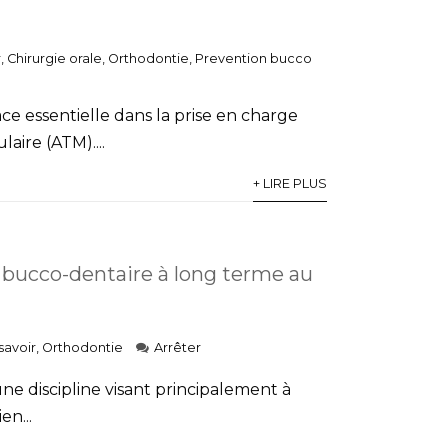
r
,
Chirurgie orale
,
Orthodontie
,
Prevention bucco
e essentielle dans la prise en charge
ire (ATM)....
+ LIRE PLUS
é bucco-dentaire à long terme au
savoir
,
Orthodontie
Arrêter
e discipline visant principalement à
en...