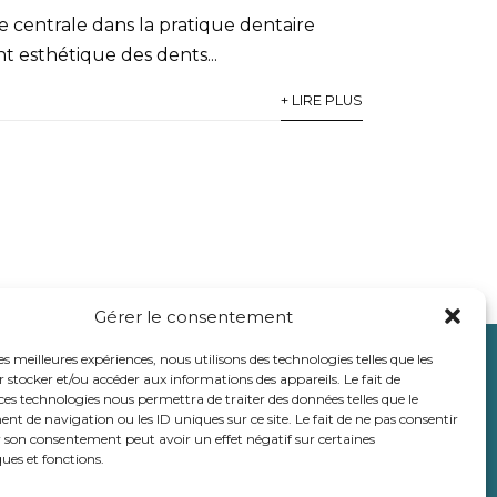
 centrale dans la pratique dentaire
 esthétique des dents...
+ LIRE PLUS
Gérer le consentement
les meilleures expériences, nous utilisons des technologies telles que les
 stocker et/ou accéder aux informations des appareils. Le fait de
ces technologies nous permettra de traiter des données telles que le
16 Boulevard Louis Négrin
 de navigation ou les ID uniques sur ce site. Le fait de ne pas consentir
r son consentement peut avoir un effet négatif sur certaines
06150 Cannes la Bocca
ques et fonctions.
Tél :
04 87 83 03 02