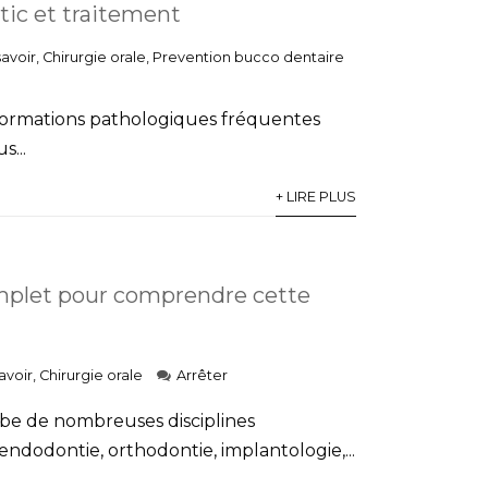
tic et traitement
savoir
,
Chirurgie orale
,
Prevention bucco dentaire
formations pathologiques fréquentes
s...
+ LIRE PLUS
complet pour comprendre cette
avoir
,
Chirurgie orale
Arrêter
obe de nombreuses disciplines
ndodontie, orthodontie, implantologie,...