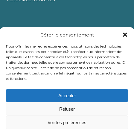
Urgence dentaire
Gérer le consentement
Soins dentaires
Pour offrir les meilleures expériences, nous utilisons des technologies
Esthétique dentaire
telles que les cookies pour stocker et/ou accéder aux informations des
appareils. Le fait de consentir à ces technologies nous permettra de
Chirurgie dentaire
traiter des données telles que le comportement de navigation ou les ID
uniques sur ce site. Le fait de ne pas consentir ou de retirer son
consentement peut avoir un effet négatif sur certaines caractéristiques
et fonctions.
16 Boulevard Louis Négrin
Accepter
06150 Cannes la Bocca
Tél :
04 87 83 03 02
Refuser
Voir les préférences
Nous rejoindre